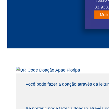
Nosso 
83.933
Muit
Você pode fazer a doação através da leitu
Se preferir, pode fazer a doação através d