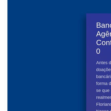
Banc
Agên
Con
0
Antes d
doações
bancári
forma d
se que 
realme
Florian