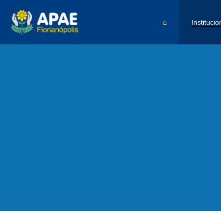
⌂
Institucio