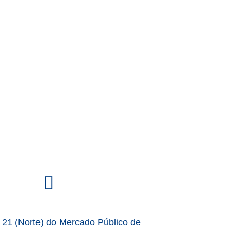
fas
fa-
basket-
21 (Norte) do Mercado Público de
shopping