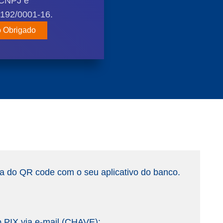
CNPJ é
.192/0001-16
.
o Obrigado
ra do QR code com o seu aplicativo do banco.
o PIX via e-mail (CHAVE):