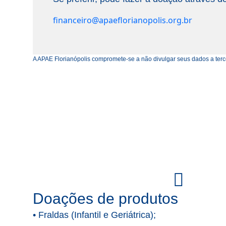
financeiro@apaeflorianopolis.org.br
A APAE Florianópolis compromete-se a não divulgar seus dados a terc
fas
fa-
Doações de produtos
box-
•⁠ ⁠Fraldas (Infantil e Geriátrica);
open